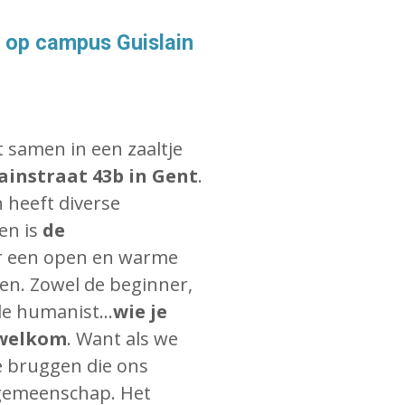
 op campus Guislain
 samen in een zaaltje
ainstraat 43b in Gent
.
 heeft diverse
ven is
de
r een open en warme
en. Zowel de beginner,
de humanist...
wie je
d welkom
. Want als we
e bruggen die ons
 gemeenschap. Het