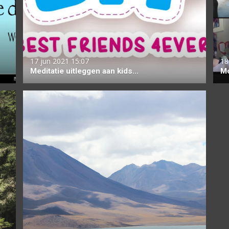
17 jun 2021
15:07
18
Meditatie uitleggen aan kids...
Mo