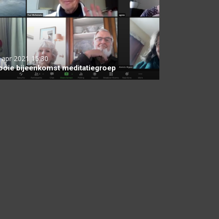
 apr 2021
15:30
oie bijeenkomst meditatiegroep