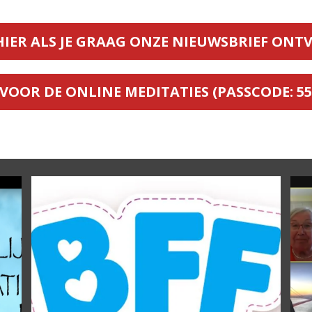
HIER ALS JE GRAAG ONZE NIEUWSBRIEF ON
 VOOR DE ONLINE MEDITATIES (PASSCODE: 55