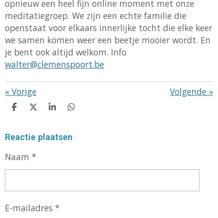
opnieuw een heel fijn online moment met onze
meditatiegroep. We zijn een echte familie die
openstaat voor elkaars innerlijke tocht die elke keer
we samen komen weer een beetje mooier wordt. En
je bent ook altijd welkom. Info
walter@clemenspoort.be
«
Vorige
Volgende
»
D
D
S
D
E
E
H
E
L
E
A
L
Reactie plaatsen
E
L
R
E
N
E
N
Naam *
E-mailadres *